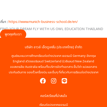
ที่มา :
https://www.munich-business-school.de/en/
FIND YOUR DREAM FLY WITH US OWL EDUCATION THAILAND
พูดคุยกับเรา
บริษัท อาวล์ เอ็ดดูเคชั่น (ประเทศไทย) จำกัด
ศูนย์แนะแนวการศึกษาเรียนต่อต่างประเทศ เยอรมนี Germany อังกฤษ
England สวิตเซอร์แลนด์ Switzerland นิวซีแลนด์ New Zealand
ออสเตรเลีย Australia พร้อมทั้งบริการจัดทำเอกสาร ยื่นวีซ่า แปลเอกสาร
ประกันเดินทาง จองตั๋วเครื่องบิน และอื่นๆ ที่เกี่ยวกับการเรียนต่อต่างประเทศ
คอร์สเรียนที่น่าสนใจ
เรียนต่อประเทศเยอรมนี