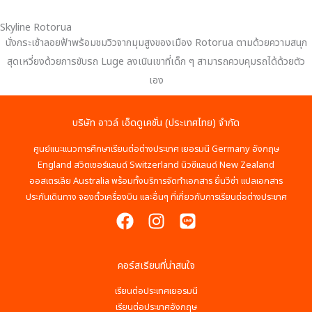
Skyline Rotorua
นั่งกระเช้าลอยฟ้าพร้อมชมวิวจากมุมสูงของเมือง Rotorua ตามด้วยความสนุก
สุดเหวี่ยงด้วยการขับรถ Luge ลงเนินเขาที่เด็ก ๆ สามารถควบคุมรถได้ด้วยตัว
เอง
บริษัท อาวล์ เอ็ดดูเคชั่น (ประเทศไทย) จำกัด
ศูนย์แนะแนวการศึกษาเรียนต่อต่างประเทศ เยอรมนี Germany อังกฤษ
England สวิตเซอร์แลนด์ Switzerland นิวซีแลนด์ New Zealand
ออสเตรเลีย Australia พร้อมทั้งบริการจัดทำเอกสาร ยื่นวีซ่า แปลเอกสาร
ประกันเดินทาง จองตั๋วเครื่องบิน และอื่นๆ ที่เกี่ยวกับการเรียนต่อต่างประเทศ
คอร์สเรียนที่น่าสนใจ
เรียนต่อประเทศเยอรมนี
เรียนต่อประเทศอังกฤษ