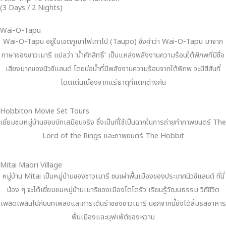
(3 Days / 2 Nights)
Wai-O-Tapu
Wai-O-Tapu อยู่ในเขตภูเขาไฟเทาโป (Taupo) ซึ่งคำว่า Wai-O-Tapu มาจาก
ภาษาของชาวเมารี แปลว่า ‘น้ำศักสิทธิ์’ เป็นแหล่งพลังงานความร้อนใต้พิภพที่มีชื่อ
เสียงมากของนิวซีแลนด์ โดยบ่อน้ำที่มีพลังงานความร้อนจากใต้พิภพ จะมีสีสันที่
โดดเด่นเนื่องจากแร่ธาตุที่แตกต่างกัน
Hobbiton Movie Set Tours
เยี่ยมชมหมู่บ้านฮอบบิทเสมือนจริง ซึ่งเป็นที่ใช้เป็นฉากในการถ่ายทำภาพยนตร์ The
Lord of the Rings และภาพยนตร์ The Hobbit
Mitai Maori Village
หมู่บ้าน Mitai เป็นหมู่บ้านของชาวเมารี ชนเผ่าพื้นเมืองของประเทศนิวซีแลนด์ ที่นี่
น้อง ๆ จะได้เยี่ยมชมหมู่บ้านเมารีของเมืองโตโตรัว เรียนรู้วัฒนธรรม วิถีชีวิต
เพลิดเพลินไปกับบทเพลงและการเต้นรำของชาวเมารี นอกจากนี้ยังได้ลิ้มรสอาหาร
พื้นเมืองและบุฟเฟ่ต์ของหวาน