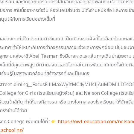
โรงเรียน และติดต่อกับครอบครัวโฮมสเตย์ตลอดเวลาเพื่อให้แน่ใจว่านักเร
การ สามมื้ออาหารต่อวัน ห้องนอนส่วนตัว มีโต๊ะอ่านหนังสือ และการเข้าถึ
ุนให้กับการเรียนอย่างเต็มที่
ือของเกาะใต้ในประเทศนิวซีแลนด์ เป็นเมืองชายฝั่งที่โอบล้อมด้วยทะเล
งประเทศ ทำให้เหมาะกับการทำกิจกรรมกลางแจ้งและการพักผ่อน มีชุมชน
อุทยานแห่งชาติ Abel Tasman ซึ่งมีชายหาดและเส้นทางเดินป่าสวยงาม เห
เล็กที่มีคุณภาพสูง มีความสงบ และมีโอกาสในการพัฒนาทักษะทั้งด้านศิลปะ
รเรียนรู้ในสภาพแวดล้อมที่สร้างสรรค์และเป็นมิตร
ollege for Girls (โรงเรียนหญิงล้วน) และ Nelson College (โรงเรีย
่บริเวณใกล้กัน ทำให้บางกิจกรรม หรือ บางโอกาส สองโรงเรียนจะให้นักเรี
ตรงข้ามได้ด้วย
 College เพิ่มเติมได้ที่ :
https://owl-education.com/nelson
.school.nz/