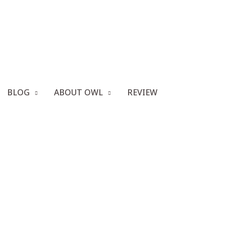
r Girls
BLOG
ABOUT OWL
REVIEW
 for Girls