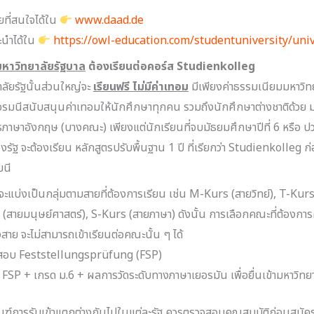
ที่สนใจได้ใน
www.daad.de
ะนำได้ใน
https://owl-education.com/studentuniversity/uni
มหาวิทยาลัยรัฐบาล
ต้องเรียนต่อคอร์ส Studienkolleg
าลัยรัฐนั้นส่วนใหญ่จะ
เรียนฟรี ไม่มีค่าเทอม
มีเพียงค่าธรรมเนียมมหาวิท
เยอรมนีสนับสนุนค่าเทอมให้นักศึกษาทุกคน รวมถึงนักศึกษาต่างชาติด้วย 
รภาษาอังกฤษ (บางคณะ) เพียงแต่นักเรียนที่จบมัธยมศึกษาปีที่ 6 หรือ 
รัฐ จะต้องเรียน หลักสูตรปรับพื้นฐาน 1 ปี ที่เรียกว่า Studienkolleg ก่อ
มนี
ะแบ่งเป็นกลุ่มตามสายที่ต้องการเรียน เช่น M-Kurs (สายวิทย์), T-Ku
s (สายมนุษย์ศาสตร์), S-Kurs (สายภาษา) ดังนั้น การเลือกคณะที่ต้องก
สาย จะไม่สามารถเข้าเรียนต่อคณะนั้น ๆ ได้
งสอบ Feststellungsprüfung (FSP)
P + เกรด ม.6 + ผลการวัดระดับทางภาษาเยอรมัน เพื่อยื่นเข้ามหาวิทยา
กณฑ์การรับเข้าแตกต่างกันไปในแต่ละรัฐ ควรตรวจสอบคุณสมบัติก่อนสมัค