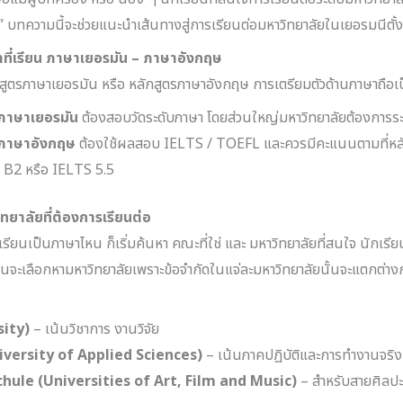
น?” บทความนี้จะช่วยแนะนำเส้นทางสู่การเรียนต่อมหาวิทยาลัยในเยอรมนีตั
าที่เรียน ภาษาเยอรมัน – ภาษาอังกฤษ
กสูตรภาษาเยอรมัน หรือ หลักสูตรภาษาอังกฤษ การเตรียมตัวด้านภาษาถือเ
รภาษาเยอรมัน
ต้องสอบวัดระดับภาษา โดยส่วนใหญ่มหาวิทยาลัยต้องการระด
รภาษาอังกฤษ
ต้องใช้ผลสอบ IELTS / TOEFL และควรมีคะแนนตามที่หล
บ B2 หรือ IELTS 5.5
ยาลัยที่ต้องการเรียนต่อ
ะจะเรียนเป็นภาษาไหน ก็เริ่มค้นหา คณะที่ใช่ และ มหาวิทยาลัยที่สนใจ นักเ
อนจะเลือกหามหาวิทยาลัยเพราะข้อจำกัดในแจ่ละมหาวิทยาลัยนั้นจะแตกต่า
sity)
– เน้นวิชาการ งานวิจัย
versity of Applied Sciences)
– เน้นภาคปฏิบัติและการทำงานจริง
ule (Universities of Art, Film and Music)
– สำหรับสายศิลป