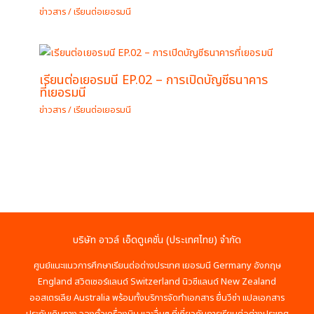
ข่าวสาร
/
เรียนต่อเยอรมนี
เรียนต่อเยอรมนี EP.02 – การเปิดบัญชีธนาคาร
ที่เยอรมนี
ข่าวสาร
/
เรียนต่อเยอรมนี
บริษัท อาวล์ เอ็ดดูเคชั่น (ประเทศไทย) จำกัด
ศูนย์แนะแนวการศึกษาเรียนต่อต่างประเทศ เยอรมนี Germany อังกฤษ
England สวิตเซอร์แลนด์ Switzerland นิวซีแลนด์ New Zealand
ออสเตรเลีย Australia พร้อมทั้งบริการจัดทำเอกสาร ยื่นวีซ่า แปลเอกสาร